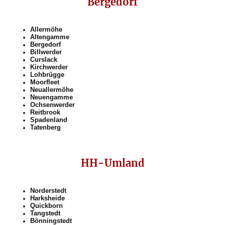
Bergedorf
Allermöhe
Altengamme
Bergedorf
Billwerder
Curslack
Kirchwerder
Lohbrügge
Moorfleet
Neuallermöhe
Neuengamme
Ochsenwerder
Reitbrook
Spadenland
Tatenberg
HH-Umland
Norderstedt
Harksheide
Quickborn
Tangstedt
Bönningstedt